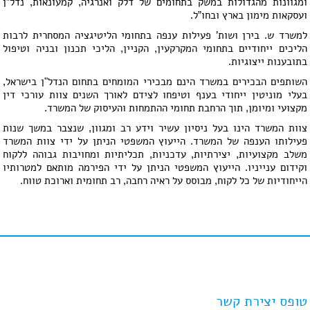
ומגוונות מהגדולות במשק בתחומים של דלק ואנרגיה, קמעונאות, נדל”ן
ועסקאות מימון בארץ ובחו”ל.
למשרד ש. בירן ושות’ פעילות ענפה בתחומי הליטיגציה המסחרית לרבות
הליכים ייחודיים בתחומי המקרקעין, הקניין, הליכי תכנון ובניה וטיפול
בתובענות ייצוגיות.
השותפים הבכירים במשרד הינם מבכירי המומחים בתחום הנדל"ן בישראל,
בעלי מוניטין ייחודי בענף וטיפחו לצידם לאורך השנים צוות עורכי דין
מקצועי ומיומן, תוך הרחבת תחומי ההתמחות והעיסוק של המשרד.
צוות המשרד הינו בעל ניסיון עשיר וידע רב ומגוון, שנצבר במשך שנות
פעילותו הענפה של המשרד. הייעוץ המשפטי הניתן על ידי צוות המשרד
משלב מקצועיות, יצירתיות, עדכניות, תכליתיות ומחויבות גבוהה ללקוח
וקידום ענייניו. הייעוץ המשפטי הניתן על ידי הפירמה מותאם למטרותיו
הייחודיות של כל לקוח, מבוסס על ראיה רחבה, רב תחומית וארוכת טווח.
טופס יצירת קשר