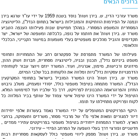
ברוכים הבאים
משרד עורכי הדין, ש. בירן ושות’ נוסד בשנת 1959 על ידי עו"ד שרגא בירן
ונמנה על הפירמות הוותיקות והמובילות בישראל בתחום הנדל”ן, הליטיגציה
המסחרית והמשפט המסחרי. במהלך חמישים שנות פעילותו הענפה הטביע
משרד ש. בירן ושות’ את חותמו על נופה, כלכלתה ומשפטה של ישראל, יצר
תקדימים והוביל מהלכים משפטיים בעלי משמעות במישור הקנייני, הכלכלי
והלאומי.
פעילותו של המשרד מתפרסת על ספקטרום רחב של התמחויות ותחומי
משפט ביניהם נדל”ן, תכנון ובניה, ליטיגציה מסחרית, חברות ושוק ההון,
מיזוגים ורכישות, מימון, אנרגיה, ועוד. המשרד יוזם ויוצר עבור לקוחותיו
הזדמנויות עסקיות נדל”ניות ומלווה את הלקוחות בכל שלבי המיזם.
משרד ש. בירן ושות’ הינו המשרד המוביל בישראל בתחומי המקרקעין
הנדל”ן. המשרד מתמחה בטיפול משפטי כולל, יסודי ומעמיק, משלב גיבוש
החזון והפרוגראמה התכנונית לפרויקט, דרך כל שלביו ועד למימושו המלא.
הטיפול על ידי המשרד הינו טיפול אישי צמוד של שותף בכיר המלווה כל
לקוח ופרויקט מתחילתו עד תומו.
היקף הפרויקטים המטופלים על ידי המשרד נאמד בעשרות אלפי יחידות
דיור למגורים ומאות אלפי מ”ר של מרכזי מסחר, משרדים ותעסוקה, ברחבי
הארץ. למשרד התמחות ייחודית בטיפול משפטי בפרויקטים עתירי ממדים ,
חדשניים ופורצי דרך בעלי השפעה על המרחב הפיזי – עירוני.
משרד ש. בירן ושות’ מספק ליווי משפטי כולל לעסקאות מסחריות רבות